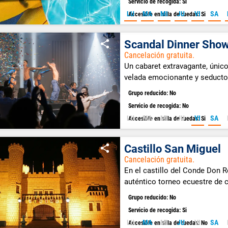
Servicio de recogida: Si
LU
MA
MI
JU
VI
SA
Accesible en silla de ruedas: Si
Scandal Dinner Sho
Cancelación gratuita.
Un cabaret extravagante, únic
velada emocionante y seducto
Grupo reducido: No
Servicio de recogida: No
LU
MA
MI
JU
VI
SA
Accesible en silla de ruedas: Si
Castillo San Miguel
Cancelación gratuita.
En el castillo del Conde Don 
auténtico torneo ecuestre de 
banquete al estilo medieval.
Grupo reducido: No
Servicio de recogida: Si
LU
MA
MI
JU
VI
SA
Accesible en silla de ruedas: No