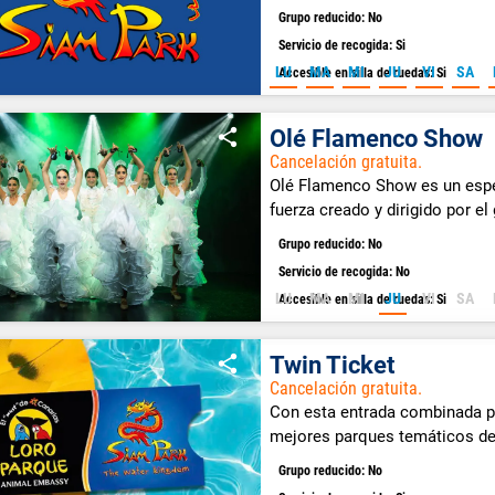
Grupo reducido: No
Servicio de recogida: Si
LU
MA
MI
JU
VI
SA
Accesible en silla de ruedas: Si
Olé Flamenco Show
Cancelación gratuita.
Olé Flamenco Show es un espec
fuerza creado y dirigido por el
Grupo reducido: No
Servicio de recogida: No
LU
MA
MI
JU
VI
SA
Accesible en silla de ruedas: Si
Twin Ticket
Cancelación gratuita.
Con esta entrada combinada p
mejores parques temáticos de
Park.
Grupo reducido: No