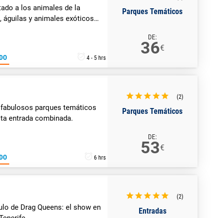
tado a los animales de la
Parques Temáticos
, águilas y animales exóticos
DE:
36
€
DO
4 - 5 hrs
(2)
os fabulosos parques temáticos
Parques Temáticos
sta entrada combinada.
DE:
53
€
DO
6 hrs
(2)
lo de Drag Queens: el show en
Entradas
Tenerife.