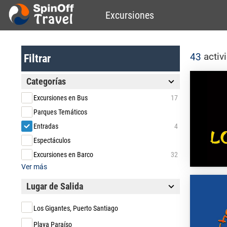
Excursiones
activ
43
Filtrar
Categorías
Excursiones en Bus
17
Parques Temáticos
Entradas
4
Espectáculos
Excursiones en Barco
32
Ver más
Lugar de Salida
Los Gigantes, Puerto Santiago
Playa Paraíso