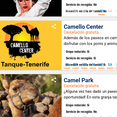
Servicio de recogida: No
LU
MA
MI
JU
VI
SA
Accesible en silla de ruedas: No
Camello Center
Cancelación gratuita.
Además de los paseos en cam
disfrutar con los ponis y anim
Grupo reducido: Si
Servicio de recogida: Si
LU
MA
MI
JU
VI
SA
Accesible en silla de ruedas: Si
Camel Park
Cancelación gratuita.
¿Alguna vez has dado un paseo
oportunidad! En esta granja t
especies nativas de Canarias.
Grupo reducido: Si
Servicio de recogida: No