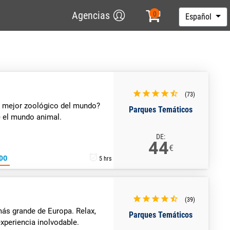
Agencias
Español
(73)
l mejor zoológico del mundo?
Parques Temáticos
 el mundo animal.
DE:
44
€
DO
5 hrs
(39)
ás grande de Europa. Relax,
Parques Temáticos
experiencia inolvodable.