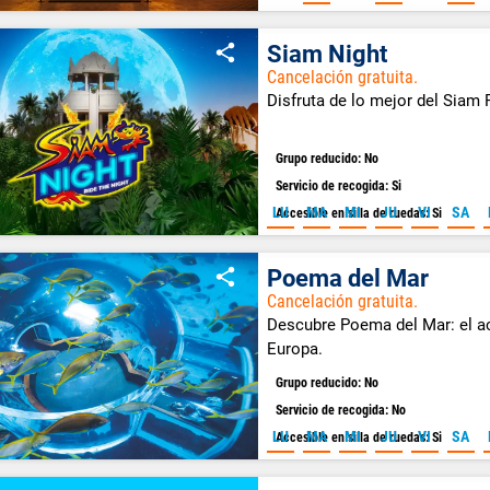
Siam Night
Cancelación gratuita.
Disfruta de lo mejor del Siam 
Grupo reducido: No
Servicio de recogida: Si
LU
MA
MI
JU
VI
SA
Accesible en silla de ruedas: Si
Poema del Mar
Cancelación gratuita.
Descubre Poema del Mar: el a
Europa.
Grupo reducido: No
Servicio de recogida: No
LU
MA
MI
JU
VI
SA
Accesible en silla de ruedas: Si