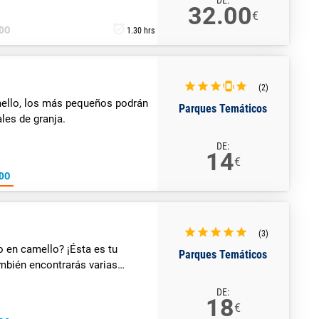
DE:
32.00
€
DO
1.30 hrs
(2)
ello, los más pequeños podrán
Parques Temáticos
ales de granja.
DE:
14
€
DO
(3)
 en camello? ¡Ésta es tu
Parques Temáticos
ambién encontrarás varias
DE:
18
€