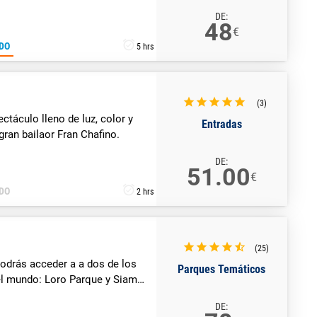
DE:
48
€
DO
5 hrs
(3)
táculo lleno de luz, color y
Entradas
 gran bailaor Fran Chafino.
DE:
51.00
€
DO
2 hrs
(25)
odrás acceder a a dos de los
Parques Temáticos
l mundo: Loro Parque y Siam
DE: