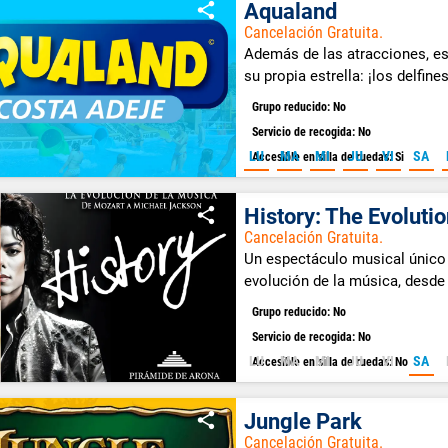
Aqualand
Cancelación Gratuita.
Además de las atracciones, es
su propia estrella: ¡los delfines
Grupo reducido: No
Servicio de recogida: No
LU
MA
MI
JU
VI
SA
Accesible en silla de ruedas: Si
History: The Evoluti
Cancelación Gratuita.
Un espectáculo musical único 
evolución de la música, desd
Grupo reducido: No
Servicio de recogida: No
LU
MA
MI
JU
VI
SA
Accesible en silla de ruedas: No
Jungle Park
Cancelación Gratuita.