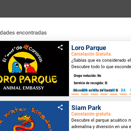
idades encontradas
Loro Parque
Cancelación Gratuita.
¿Sabías que es considerado e
Descubre todo lo que esconde
Grupo reducido: No
Servicio de recogida: Si
LU
MA
MI
JU
VI
SA
Accesible en silla de ruedas: Si
Siam Park
Cancelación gratuita.
Descubre el parque acuático m
adrenalina y diversión en una 