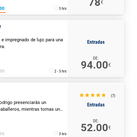
78
€
DO
5 hrs
w
o e impregnado de lujo para una
Entradas
ra.
DE:
94.00
€
DO
2 - 3 hrs
(7)
Rodrigo presenciarás un
Entradas
caballeros, mientras tomas un
DE:
52.00
€
DO
3 hrs