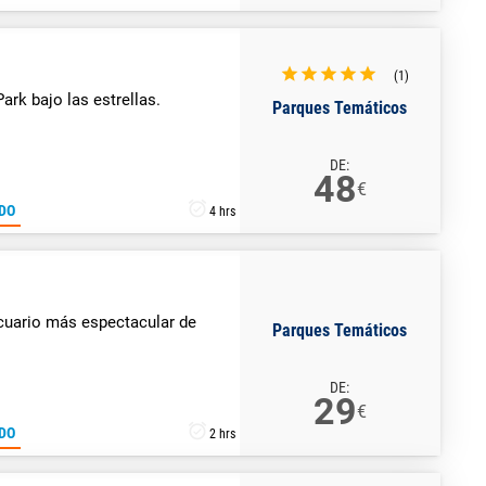
(1)
Park bajo las estrellas.
Parques Temáticos
DE:
48
€
DO
4 hrs
cuario más espectacular de
Parques Temáticos
DE:
29
€
DO
2 hrs