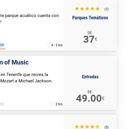
(1)
te parque acuático cuenta con
Parques Temáticos
!
DE:
37
€
DO
4 - 5 hrs
on of Music
en Tenerife que recrea la
Entradas
e Mozart a Michael Jackson.
DE:
49.00
€
DO
2 hrs
(5)