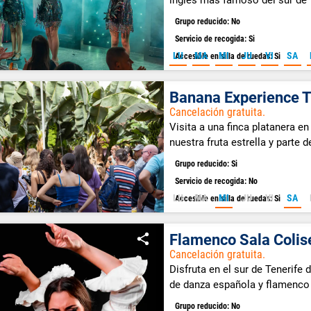
Grupo reducido: No
Servicio de recogida: Si
LU
MA
MI
JU
VI
SA
Accesible en silla de ruedas: Si
Banana Experience T
Cancelación gratuita.
Visita a una finca platanera e
nuestra fruta estrella y parte d
Grupo reducido: Si
Servicio de recogida: No
LU
MA
MI
JU
VI
SA
Accesible en silla de ruedas: Si
Flamenco Sala Colis
Cancelación gratuita.
Disfruta en el sur de Tenerife
de danza española y flamenco 
Grupo reducido: No