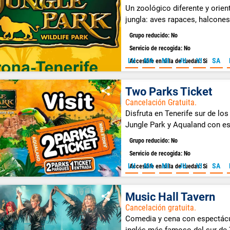
Un zoológico diferente y orien
jungla: aves rapaces, halcones
de todo tipo.
Grupo reducido: No
Servicio de recogida: No
LU
MA
MI
JU
VI
SA
Accesible en silla de ruedas: Si
Two Parks Ticket
Cancelación Gratuita.
Disfruta en Tenerife sur de l
Jungle Park y Aqualand con e
Grupo reducido: No
Servicio de recogida: No
LU
MA
MI
JU
VI
SA
Accesible en silla de ruedas: Si
Music Hall Tavern
Cancelación gratuita.
Comedia y cena con espectácu
inglés más famoso del sur de 