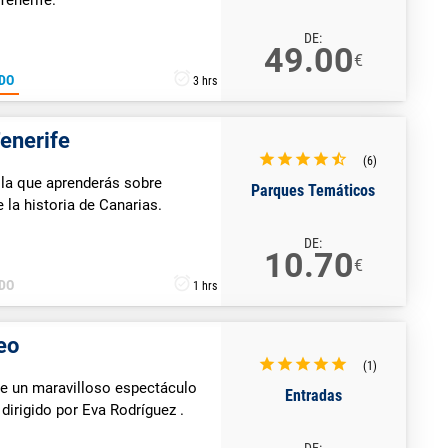
DE:
49.00
€
DO
3 hrs
enerife
(6)
n la que aprenderás sobre
Parques Temáticos
e la historia de Canarias.
DE:
10.70
€
DO
1 hrs
eo
(1)
 de un maravilloso espectáculo
Entradas
dirigido por Eva Rodríguez .