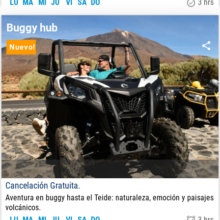
LU
MA
MI
JU
VI
SA
DO
3 hrs
180
€
DE:
Buggy hub
Nuevo!
Cancelación Gratuita.
Aventura en buggy hasta el Teide: naturaleza, emoción y paisajes
volcánicos.
LU
MA
MI
JU
VI
SA
DO
3 hrs