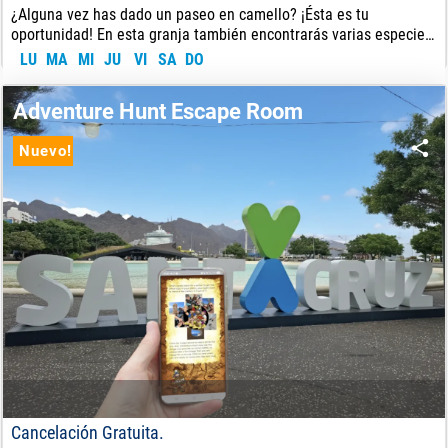
¿Alguna vez has dado un paseo en camello? ¡Ésta es tu
oportunidad! En esta granja también encontrarás varias especies
nativas de Canarias.
LU
MA
MI
JU
VI
SA
DO
18
€
DE:
Adventure Hunt Escape Room
Nuevo!
Cancelación Gratuita.