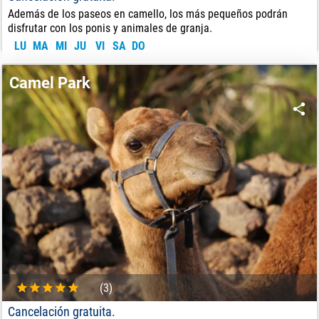
Además de los paseos en camello, los más pequeños podrán
disfrutar con los ponis y animales de granja.
LU
MA
MI
JU
VI
SA
DO
14
€
DE:
Camel Park
(3)
Cancelación gratuita.