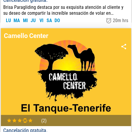
Brisa Paragliding destaca por su exquisita atención al cliente y
su deseo de compartir la increíble sensación de volar en
parapente.
LU
MA
MI
JU
VI
SA
DO
20m hrs
110
€
DE:
Camello Center
(2)
Cancelación gratuita.