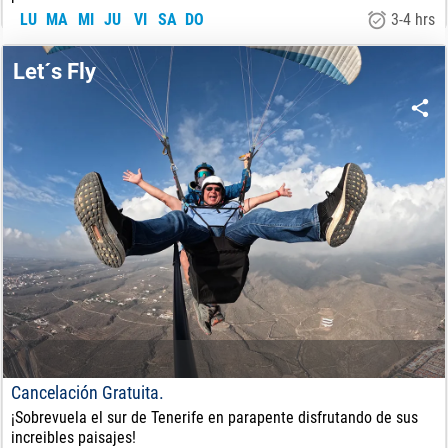
LU
MA
MI
JU
VI
SA
DO
3-4 hrs
110
€
DE:
Let´s Fly
Cancelación Gratuita.
¡Sobrevuela el sur de Tenerife en parapente disfrutando de sus
increibles paisajes!