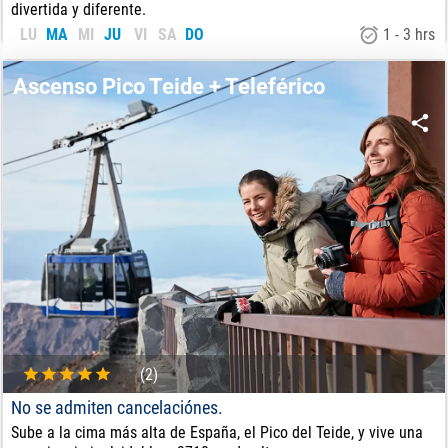
divertida y diferente.
LU
MA
MI
JU
VI
SA
DO
1 - 3 hrs
105
€
DE:
Ascenso Pico Teide + Teleférico
(2)
No se admiten cancelaciónes.
Sube a la cima más alta de España, el Pico del Teide, y vive una