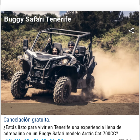
130
€
DE:
Buggy Safari Tenerife
Cancelación gratuita.
¿Estás listo para vivir en Tenerife una experiencia llena de
adrenalina en un Buggy Safari modelo Arctic Cat 700CC?