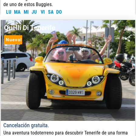
de uno de estos Buggies.
LU
MA
MI
JU
VI
SA
DO
160
€
DE:
Quelli Di Tenerife
Nuevo!
Cancelación gratuita.
Una aventura todoterreno para descubrir Tenerife de una forma