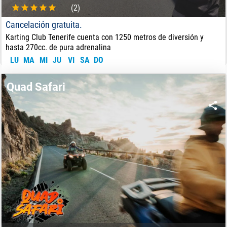
(2)
Cancelación gratuita.
Karting Club Tenerife cuenta con 1250 metros de diversión y
hasta 270cc. de pura adrenalina
LU
MA
MI
JU
VI
SA
DO
10
€
DE:
Quad Safari