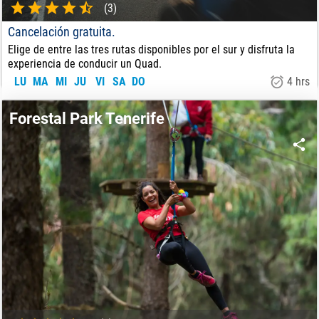
(3)
Cancelación gratuita.
Elige de entre las tres rutas disponibles por el sur y disfruta la
experiencia de conducir un Quad.
LU
MA
MI
JU
VI
SA
DO
4 hrs
130
€
DE:
Forestal Park Tenerife