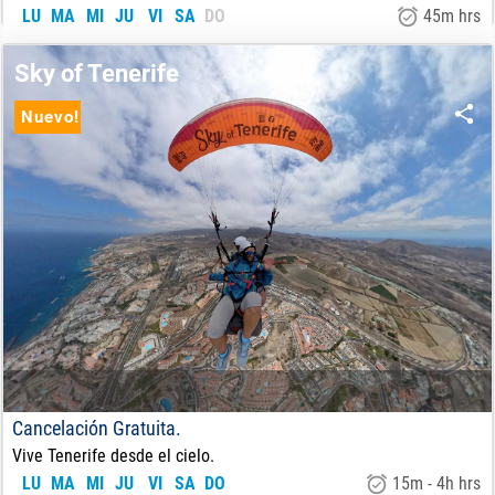
LU
MA
MI
JU
VI
SA
DO
45m hrs
110
€
DE:
Sky of Tenerife
Nuevo!
Cancelación Gratuita.
Vive Tenerife desde el cielo.
LU
MA
MI
JU
VI
SA
DO
15m - 4h hrs