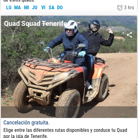
LU
MA
MI
JU
VI
SA
DO
3 hrs
140
€
DE:
Quad Squad Tenerife
Cancelación gratuita.
Elige entre las diferentes rutas disponibles y conduce tu Quad
por la isla de Tenerife.