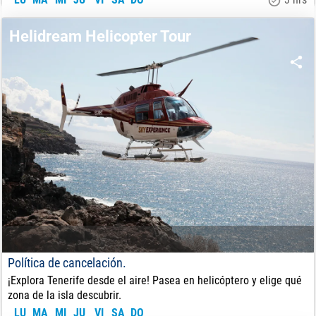
180
€
DE:
Helidream Helicopter Tour
Política de cancelación.
¡Explora Tenerife desde el aire! Pasea en helicóptero
y elige qué
zona de la isla descubrir.
LU
MA
MI
JU
VI
SA
DO