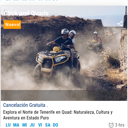
98
€
DE:
Click and Quads
Nuevo!
Cancelación Gratuita .
Explora el Norte de Tenerife en Quad: Naturaleza, Cultura y
Aventura en Estado Puro
LU
MA
MI
JU
VI
SA
DO
3 hrs