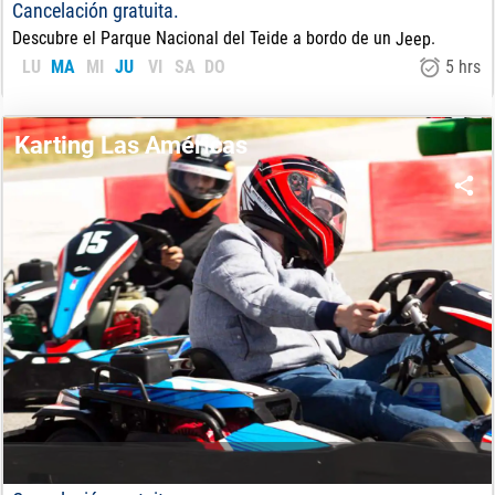
Cancelación gratuita.
Descubre el Parque Nacional del Teide a bordo de un
.
Jeep
LU
MA
MI
JU
VI
SA
DO
5 hrs
61
€
DE:
Karting Las Américas