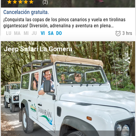
(2)
Cancelación gratuita.
¡Conquista las copas de los pinos canarios y vuela en tirolinas
gigantescas! Diversión, adrenalina y aventura en plena
naturaleza.
LU
MA
MI
JU
VI
SA
DO
3 hrs
26
€
DE:
Jeep Safari La Gomera