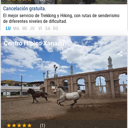
Cancelación gratuita.
El mejor servicio de Trekking y Hiking, con rutas de senderismo
de diferentes niveles de dificultad.
LU
MA
MI
JU
VI
SA
DO
59
€
DE:
Centro Hípico Xanadú
(1)