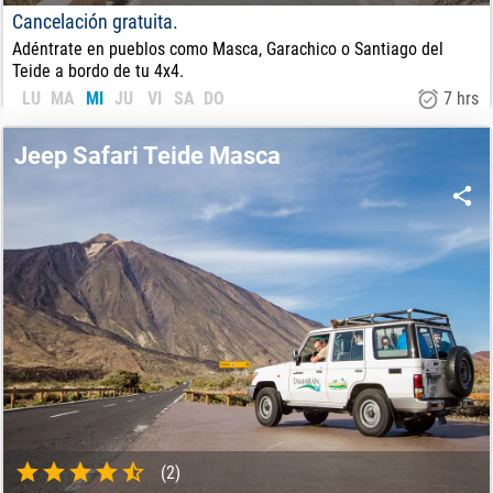
Cancelación gratuita.
Adéntrate en pueblos como Masca, Garachico o Santiago del
Teide a bordo de tu 4x4.
LU
MA
MI
JU
VI
SA
DO
7 hrs
63
€
DE:
Jeep Safari Teide Masca
(2)