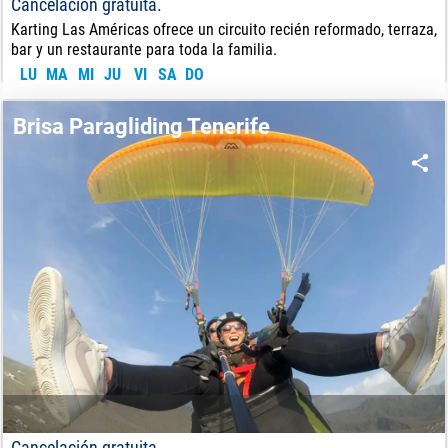
Cancelación gratuita.
Karting Las Américas ofrece un circuito recién reformado, terraza,
bar y un restaurante para toda la familia.
LU
MA
MI
JU
VI
SA
DO
20
€
DE:
Brisa Paragliding Tenerife
Cancelación gratuita.