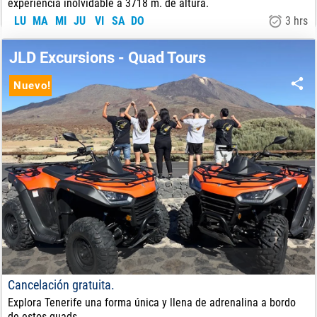
experiencia inolvidable a 3718 m. de altura.
LU
MA
MI
JU
VI
SA
DO
3 hrs
178
€
DE:
JLD Excursions - Quad Tours
Nuevo!
Cancelación gratuita.
Explora Tenerife una forma única y llena de adrenalina a bordo
de estos quads.