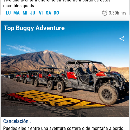
increíbles quads.
LU
MA
MI
JU
VI
SA
DO
3.30h hrs
140
€
DE:
Top Buggy Adventure
Cancelación .
Puedes elegir entre una aventura costera o de montaña a bordo