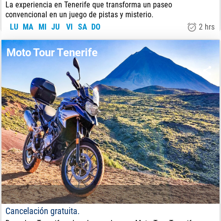
La experiencia en Tenerife que transforma un paseo
convencional en un juego de pistas y misterio.
LU
MA
MI
JU
VI
SA
DO
2 hrs
19.50
€
DE:
Moto Tour Tenerife
Cancelación gratuita.