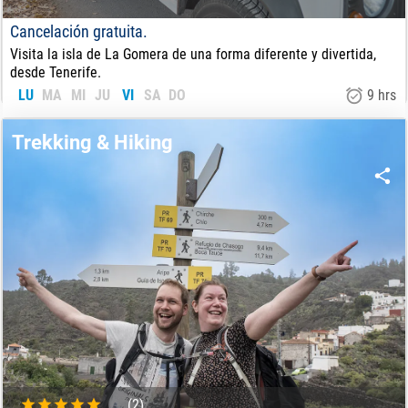
Cancelación gratuita.
Visita la isla de La Gomera de una forma diferente y divertida,
desde Tenerife.
LU
MA
MI
JU
VI
SA
DO
9 hrs
150
€
DE:
Trekking & Hiking
(2)