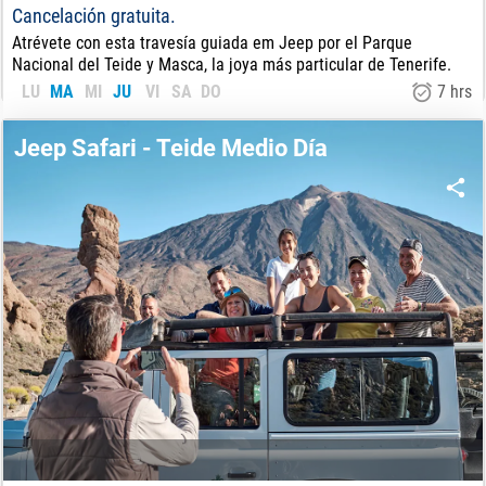
Cancelación gratuita.
Atrévete con esta travesía guiada em Jeep por el Parque
Nacional del Teide y Masca, la joya más particular de Tenerife.
LU
MA
MI
JU
VI
SA
DO
7 hrs
68
€
DE:
Jeep Safari - Teide Medio Día