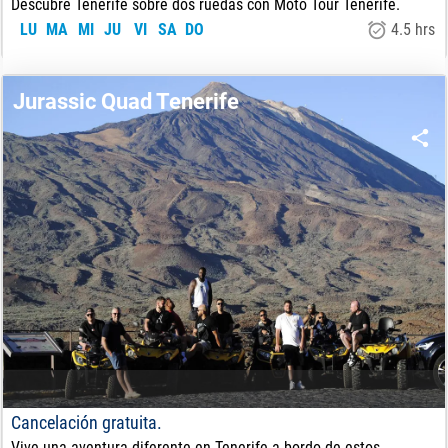
Descubre Tenerife sobre dos ruedas con Moto Tour Tenerife.
LU
MA
MI
JU
VI
SA
DO
4.5 hrs
200
€
DE:
Jurassic Quad Tenerife
Cancelación gratuita.
Vive una aventura diferente en Tenerife a bordo de estos