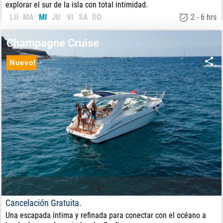
explorar el sur de la isla con total intimidad.
LU
MA
MI
JU
VI
SA
DO
2 - 6 hrs
75
€
DE:
Champagne Cruise
Nuevo!
Cancelación Gratuita.
Una escapada íntima y refinada para conectar con el océano a