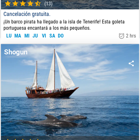
(13)
Cancelación gratuita.
¡Un barco pirata ha llegado a la isla de Tenerife! Esta goleta
portuguesa encantará a los más pequeños.
LU
MA
MI
JU
VI
SA
DO
2 hrs
27
€
DE:
Shogun