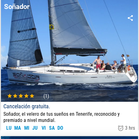
65
€
DE:
Soñador
(1)
Cancelación gratuita.
Soñador, el velero de tus sueños en Tenerife, reconocido y
premiado a nivel mundial.
LU
MA
MI
JU
VI
SA
DO
3 hrs