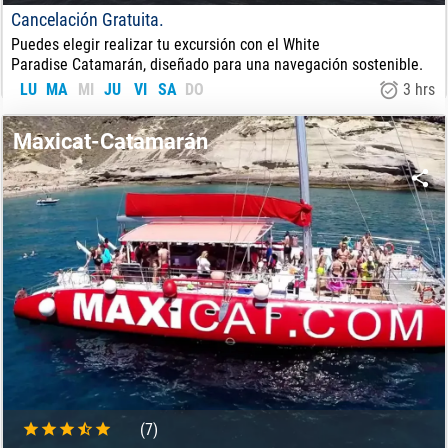
Cancelación Gratuita.
Puedes elegir realizar tu excursión con el White
Paradise Catamarán, diseñado para una navegación sostenible.
LU
MA
MI
JU
VI
SA
DO
3 hrs
44
€
DE:
Maxicat-Catamarán
(7)