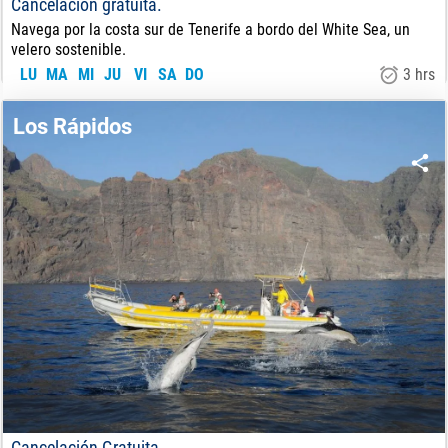
Cancelación gratuita.
Navega por la costa sur de Tenerife a bordo del White Sea, un
velero sostenible.
LU
MA
MI
JU
VI
SA
DO
3 hrs
59
€
DE:
Los Rápidos
Cancelación Gratuita.