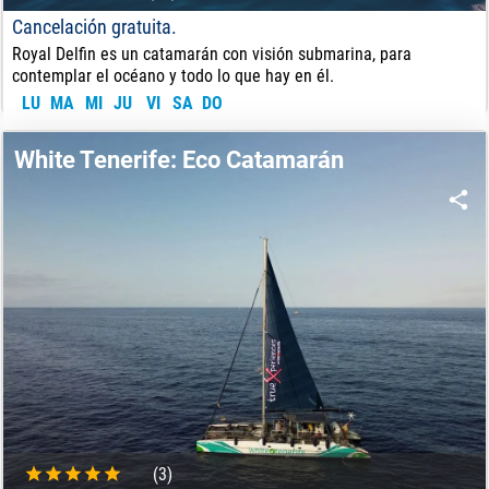
Cancelación gratuita.
Royal Delfin es un catamarán con visión submarina, para
contemplar el océano y todo lo que hay en él.
LU
MA
MI
JU
VI
SA
DO
33
€
DE:
White Tenerife: Eco Catamarán
(3)