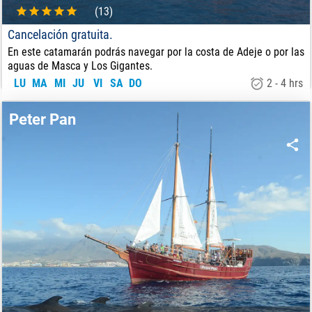
(13)
Cancelación gratuita.
En este catamarán podrás navegar por la costa de Adeje o por las
aguas de Masca y Los Gigantes.
LU
MA
MI
JU
VI
SA
DO
2 - 4 hrs
47
€
DE:
Peter Pan