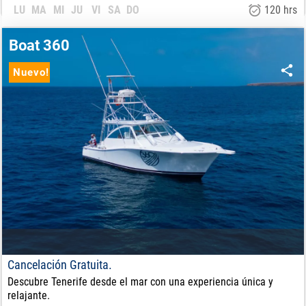
LU
MA
MI
JU
VI
SA
DO
120 hrs
6.300
€
DE:
Boat 360
Nuevo!
Cancelación Gratuita.
Descubre Tenerife desde el mar con una experiencia única y
relajante.