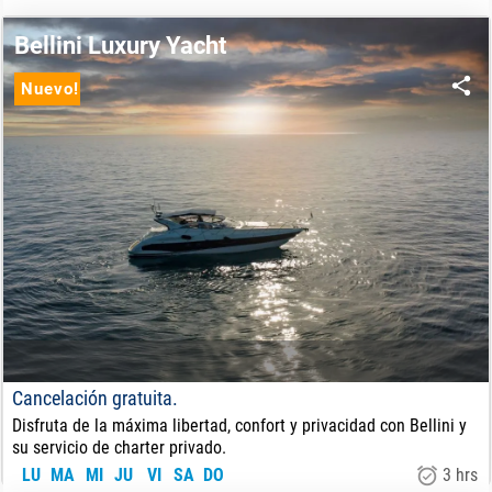
85
€
DE:
Bellini Luxury Yacht
Nuevo!
Cancelación gratuita.
Disfruta de la máxima libertad, confort y privacidad con Bellini y
su servicio de charter privado.
LU
MA
MI
JU
VI
SA
DO
3 hrs