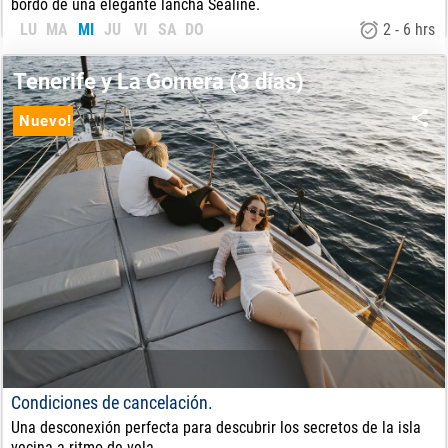
bordo de una elegante lancha Sealine.
LU
MA
MI
JU
VI
SA
DO
2 - 6 hrs
75
€
DE:
Tenerife y La Gomera (3 días)
Nuevo!
Condiciones de cancelación.
Una desconexión perfecta para descubrir los secretos de la isla
vecina a ritmo de vela.