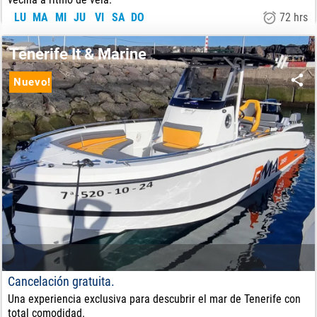
LU
MA
MI
JU
VI
SA
DO
72 hrs
4360
€
DE:
Tenerife It & Marine
Nuevo!
Cancelación gratuita.
Una experiencia exclusiva para descubrir el mar de Tenerife con
total comodidad.