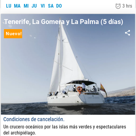
LU
MA
MI
JU
VI
SA
DO
3 hrs
450
€
DE:
Tenerife, La Gomera y La Palma (5 días)
Nuevo!
Condiciones de cancelación.
Un crucero oceánico por las islas más verdes y espectaculares
del archipiélago.