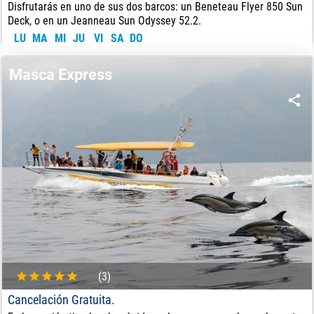
Disfrutarás en uno de sus dos barcos: un Beneteau Flyer 850 Sun
Deck, o en un Jeanneau Sun Odyssey 52.2.
LU
MA
MI
JU
VI
SA
DO
75
€
DE:
Masca Express
(3)
Cancelación Gratuita.