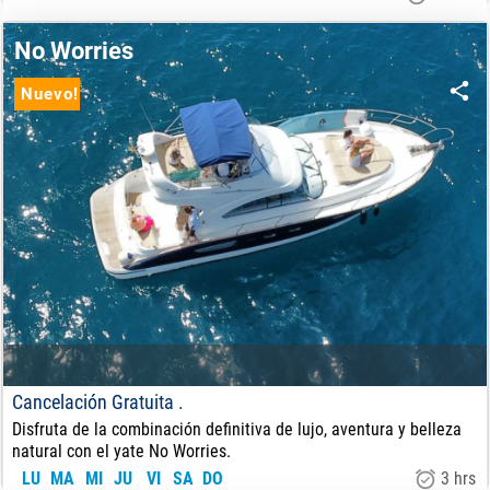
65
€
DE:
No Worries
Nuevo!
Cancelación Gratuita .
Disfruta de la combinación definitiva de lujo, aventura y belleza
natural con el yate No Worries.
LU
MA
MI
JU
VI
SA
DO
3 hrs