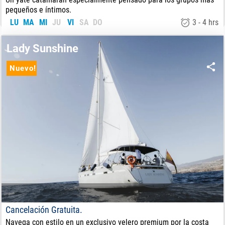
pequeños e íntimos.
LU
MA
MI
JU
VI
SA
DO
3 - 4 hrs
89
€
DE:
Lady Sunshine
Nuevo!
Cancelación Gratuita.
Navega con estilo en un exclusivo velero premium por la costa