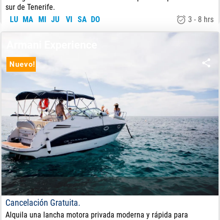
sur de Tenerife.
LU
MA
MI
JU
VI
SA
DO
3 - 8 hrs
750
€
DE:
Armani Experience
Nuevo!
Cancelación Gratuita.
Alquila una lancha motora privada moderna y rápida para