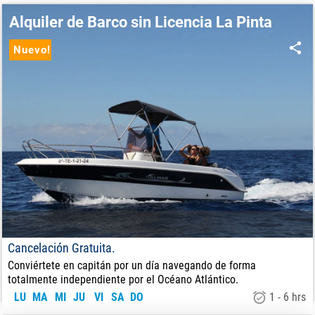
90
€
DE:
Alquiler de Barco sin Licencia La Pinta
Nuevo!
Cancelación Gratuita.
Conviértete en capitán por un día navegando de forma
totalmente independiente por el Océano Atlántico.
LU
MA
MI
JU
VI
SA
DO
1 - 6 hrs