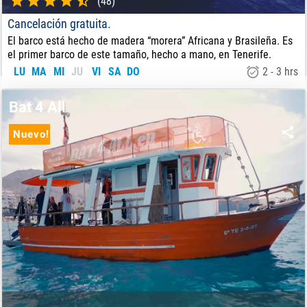
(48)
Cancelación gratuita.
El barco está hecho de madera “morera” Africana y Brasileña. Es
el primer barco de este tamaño, hecho a mano, en Tenerife.
LU
MA
MI
JU
VI
SA
DO
2 - 3 hrs
33
€
DE:
Bat 4 All
Nuevo!