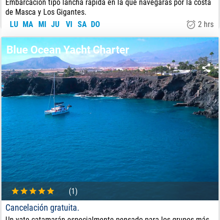
Embarcación tipo lancha rápida en la que navegarás por la costa
de Masca y Los Gigantes.
LU
MA
MI
JU
VI
SA
DO
2 hrs
28
€
DE:
Blue Ocean Yacht Charter
(1)
Cancelación gratuita.
Un yate catamarán especialmente pensado para los grupos más