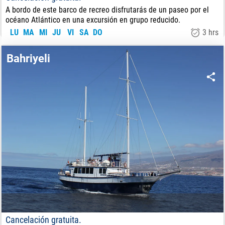
A bordo de este barco de recreo disfrutarás de un paseo por el
océano Atlántico en una excursión en grupo reducido.
LU
MA
MI
JU
VI
SA
DO
3 hrs
63
€
DE:
Bahriyeli
Cancelación gratuita.