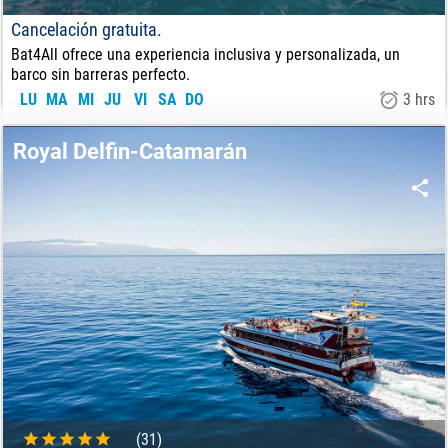
Cancelación gratuita.
Bat4All ofrece una experiencia inclusiva y personalizada, un
barco sin barreras perfecto.
LU
MA
MI
JU
VI
SA
DO
3 hrs
60
€
DE:
Royal Delfin-Catamarán
(31)