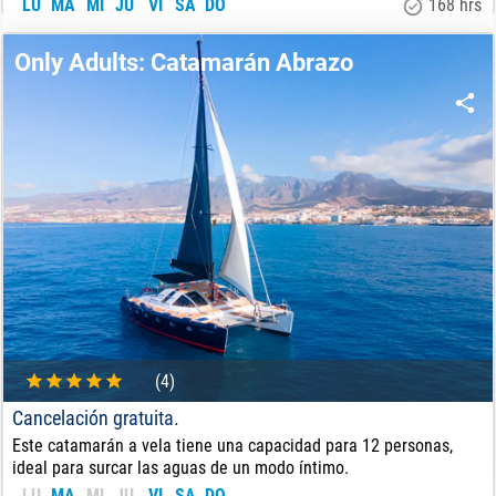
LU
MA
MI
JU
VI
SA
DO
168 hrs
8240
€
DE:
Only Adults: Catamarán Abrazo
(4)
Cancelación gratuita.
Este catamarán a vela tiene una capacidad para 12 personas,
ideal para surcar las aguas de un modo íntimo.
LU
MA
MI
JU
VI
SA
DO