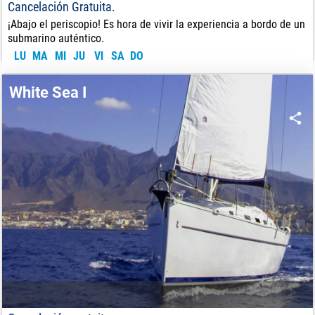
Cancelación Gratuita.
¡Abajo el periscopio! Es hora de vivir la experiencia a bordo de un
submarino auténtico.
LU
MA
MI
JU
VI
SA
DO
61
€
DE:
White Sea I