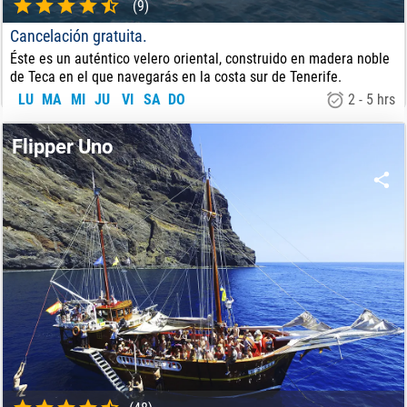
(9)
Cancelación gratuita.
Éste es un auténtico velero oriental, construido en madera noble
de Teca en el que navegarás en la costa sur de Tenerife.
LU
MA
MI
JU
VI
SA
DO
2 - 5 hrs
61
€
DE:
Flipper Uno