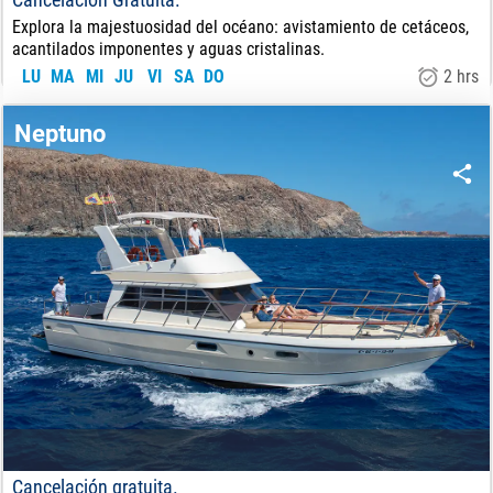
Explora la majestuosidad del océano: avistamiento de cetáceos,
acantilados imponentes y aguas cristalinas.
LU
MA
MI
JU
VI
SA
DO
2 hrs
28
€
DE:
Neptuno
Cancelación gratuita.