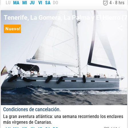
LU
MA
MI
JU
VI
SA
DO
4 - 8 hrs
720
€
DE:
Tenerife, La Gomera, La Palma y El Hierro (7
Nuevo!
Condiciones de cancelación.
La gran aventura atlántica: una semana recorriendo los enclaves
más vírgenes de Canarias.