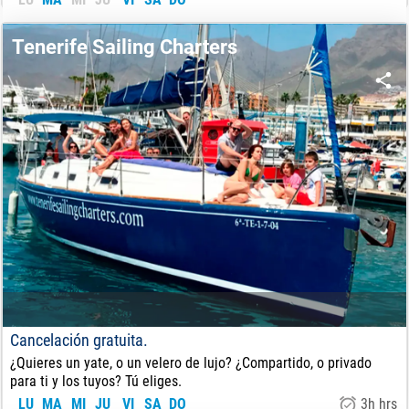
83
€
DE:
Tenerife Sailing Charters
Cancelación gratuita.
¿Quieres un yate, o un velero de lujo? ¿Compartido, o privado
para ti y los tuyos? Tú eliges.
LU
MA
MI
JU
VI
SA
DO
3h hrs