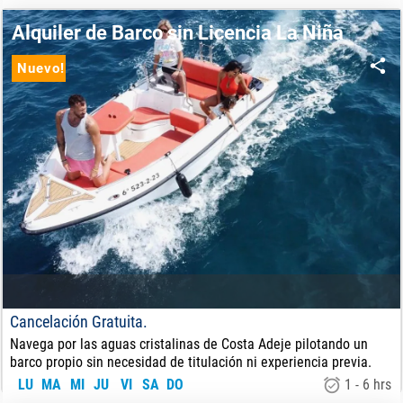
900
€
DE:
Alquiler de Barco sin Licencia La Niña
Nuevo!
Cancelación Gratuita.
Navega por las aguas cristalinas de Costa Adeje pilotando un
barco propio sin necesidad de titulación ni experiencia previa.
LU
MA
MI
JU
VI
SA
DO
1 - 6 hrs