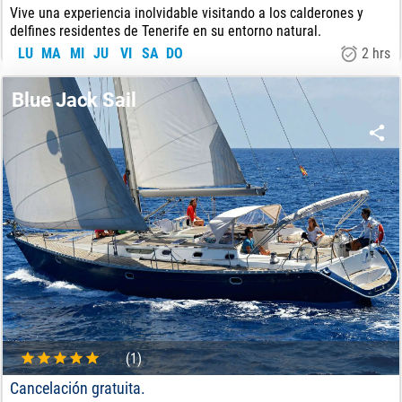
Vive una experiencia inolvidable visitando a los calderones y
delfines residentes de Tenerife en su entorno natural.
LU
MA
MI
JU
VI
SA
DO
2 hrs
40
€
DE:
Blue Jack Sail
(1)
Cancelación gratuita.