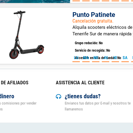
Punto Patinete
Cancelación gratuita.
Alquila scooters eléctricos de
Tenerife Sur de manera rápida
Grupo reducido: No
Servicio de recogida: No
LU
MA
MI
JU
VI
SA
Accesible en silla de ruedas: No
DE AFILIADOS
ASISTENCIA AL CLIENTE
dinero
¿tienes dudas?
s comisiones por vender
Envianos tus datos por E-mail y nosotros te
es
llamaremos