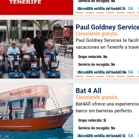
Servicio de recogida: No
LU
MA
MI
JU
VI
SA
Accesible en silla de ruedas: Si
Paul Goldney Servic
Cancelación gratuita.
Paul Goldney Services te facili
vacaciones en Tenerife a travé
de scooters de movilidad eléct
Grupo reducido: No
manuales y andadores en el su
Servicio de recogida: No
LU
MA
MI
JU
VI
SA
Accesible en silla de ruedas: No
Bat 4 All
Cancelación gratuita.
Bat4All ofrece una experiencia
barco sin barreras perfecto.
Grupo reducido: Si
Servicio de recogida: No
LU
MA
MI
JU
VI
SA
Accesible en silla de ruedas: Si