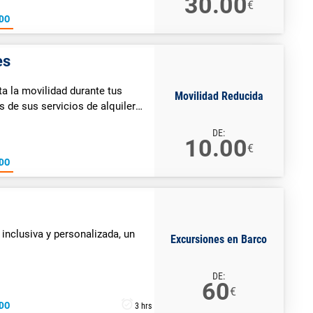
30.00
€
DO
es
ta la movilidad durante tus
Movilidad Reducida
s de sus servicios de alquiler
ricos, sillas de ruedas
DE:
r de Tenerife.
10.00
€
DO
 inclusiva y personalizada, un
Excursiones en Barco
DE:
60
€
DO
3 hrs