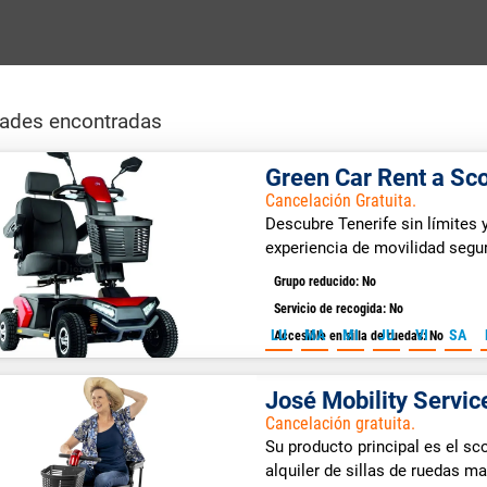
dades encontradas
Green Car Rent a Sc
Cancelación Gratuita.
Descubre Tenerife sin límites 
experiencia de movilidad segur
Grupo reducido: No
Servicio de recogida: No
LU
MA
MI
JU
VI
SA
Accesible en silla de ruedas: No
José Mobility Servic
Cancelación gratuita.
Su producto principal es el sc
alquiler de sillas de ruedas ma