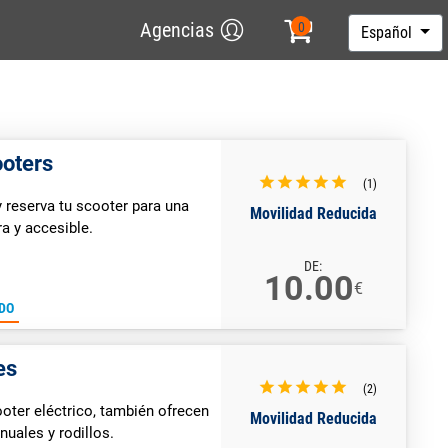
Agencias
Español
ooters
(1)
y reserva tu scooter para una
Movilidad Reducida
a y accesible.
DE:
10.00
€
DO
es
(2)
ooter eléctrico, también ofrecen
Movilidad Reducida
nuales y rodillos.