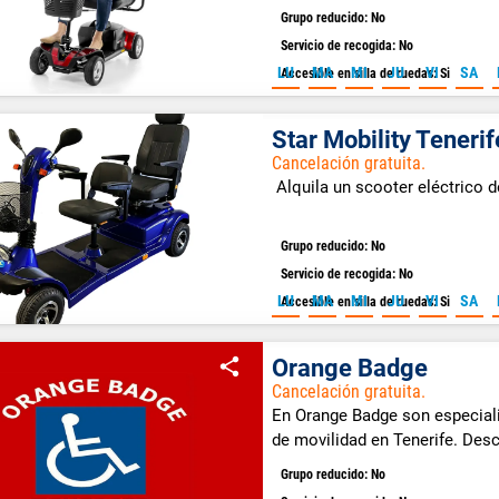
Grupo reducido: No
Servicio de recogida: No
LU
MA
MI
JU
VI
SA
Accesible en silla de ruedas: Si
Star Mobility Tenerif
Cancelación gratuita.
Alquila un scooter eléctrico 
Grupo reducido: No
Servicio de recogida: No
LU
MA
MI
JU
VI
SA
Accesible en silla de ruedas: Si
Orange Badge
Cancelación gratuita.
En Orange Badge son especiali
de movilidad en Tenerife. Des
gran calidad.
Grupo reducido: No