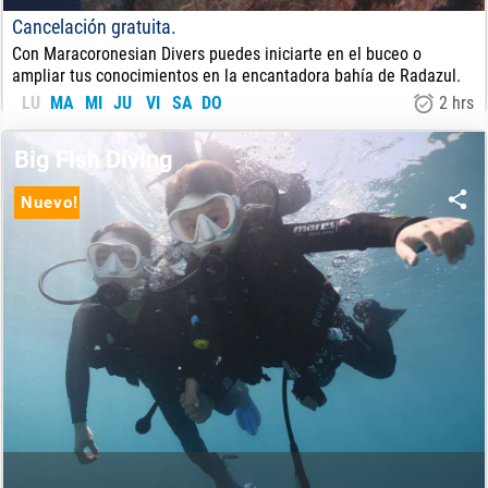
Cancelación gratuita.
Con Maracoronesian Divers puedes iniciarte en el buceo o
ampliar tus conocimientos en la encantadora bahía de Radazul.
LU
MA
MI
JU
VI
SA
DO
2 hrs
33
€
DE:
Big Fish Diving
Nuevo!