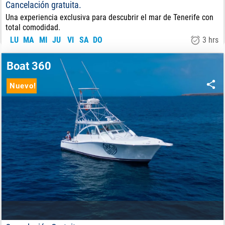
Cancelación gratuita.
Una experiencia exclusiva para descubrir el mar de Tenerife con
total comodidad.
LU
MA
MI
JU
VI
SA
DO
3 hrs
450
€
DE:
Boat 360
Nuevo!