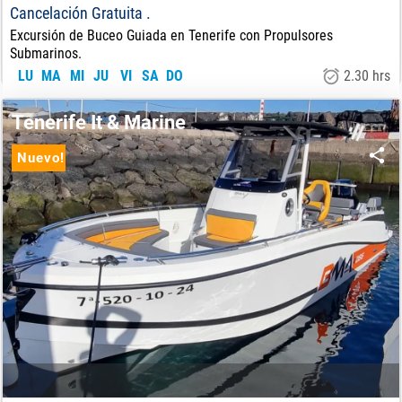
Cancelación Gratuita .
Excursión de Buceo Guiada en Tenerife con Propulsores
Submarinos.
LU
MA
MI
JU
VI
SA
DO
2.30 hrs
37.50
€
DE:
Tenerife It & Marine
Nuevo!