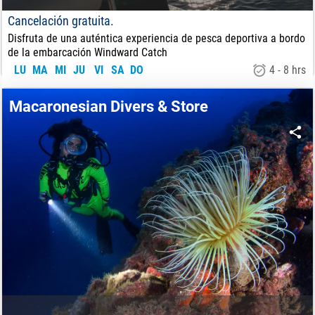
Cancelación gratuita.
Disfruta de una auténtica experiencia de pesca deportiva a bordo
de la embarcación Windward Catch
LU
MA
MI
JU
VI
SA
DO
4 - 8 hrs
90
€
DE:
Macaronesian Divers & Store