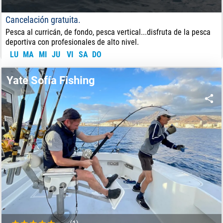
Cancelación gratuita.
Pesca al curricán, de fondo, pesca vertical...disfruta de la pesca
deportiva con profesionales de alto nivel.
LU
MA
MI
JU
VI
SA
DO
70
€
DE:
Yate Sofía Fishing