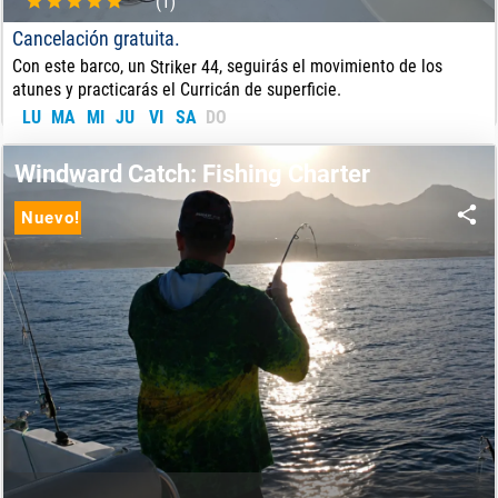
(1)
Cancelación gratuita.
Con este barco, un
, seguirás el movimiento de los
Striker 44
atunes y practicarás el Curricán de superficie.
LU
MA
MI
JU
VI
SA
DO
85
€
DE:
Windward Catch: Fishing Charter
Nuevo!