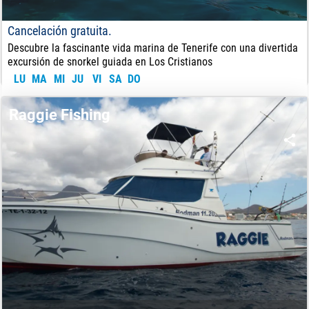
Cancelación gratuita.
Descubre la fascinante vida marina de Tenerife con una divertida
excursión de snorkel guiada en Los Cristianos
LU
MA
MI
JU
VI
SA
DO
45
€
DE:
Raggie Fishing