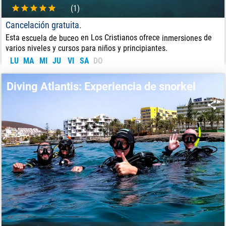
(1)
Cancelación gratuita.
Esta
en Los Cristianos ofrece
de
escuela de buceo
inmersiones
y cursos para niños y principiantes.
varios niveles
LU
MA
MI
JU
VI
SA
DO
30
€
DE:
Diving Atlantis: Experiencia de snorkel